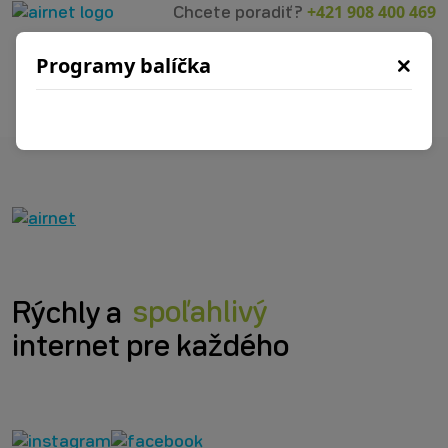
+421 908 400 469
Chcete poradiť?
×
Programy balíčka
Rýchly a
spoľahlivý
internet pre každého